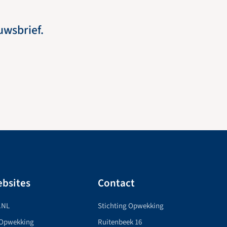
euwsbrief.
bsites
Contact
.NL
Stichting Opwekking
 Opwekking
Ruitenbeek 16