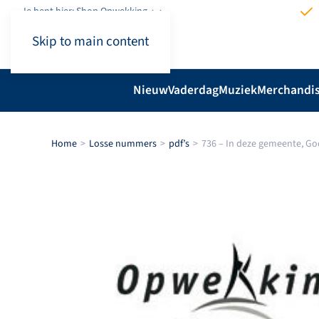
Je bent hier: Shop.Opwekking
Skip to main content
Nieuw
Vaderdag
Muziek
Merchandi
Home
Losse nummers
pdf’s
736 – In deze gemeente, Go