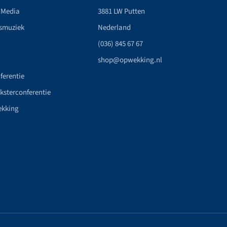
 Media
3881 LW Putten
smuziek
Nederland
(036) 845 67 67
shop@opwekking.nl
ferentie
nksterconferentie
ekking
n