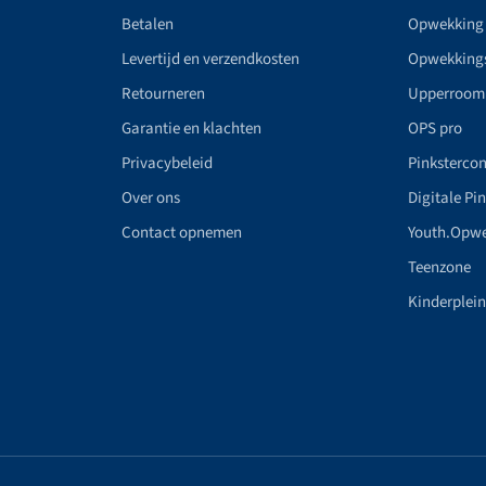
Betalen
Opwekking
Levertijd en verzendkosten
Opwekking
Retourneren
Upperroom
Garantie en klachten
OPS pro
Privacybeleid
Pinkstercon
Over ons
Digitale Pi
Contact opnemen
Youth.Opw
Teenzone
Kinderplei