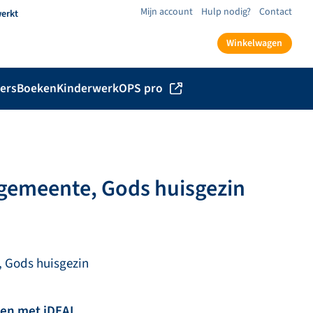
Mijn account
Hulp nodig?
Contact
werkt
Winkelwagen
ers
Boeken
Kinderwerk
OPS pro
 gemeente, Gods huisgezin
, Gods huisgezin
len met iDEAL