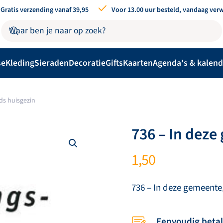
Gratis verzending vanaf 39,95
Voor 13.00 uur besteld, vandaag ver
se
Kleding
Sieraden
Decoratie
Gifts
Kaarten
Agenda's & kalend
ds huisgezin
736 – In deze
1,50
736 – In deze gemeente
Eenvoudig beta