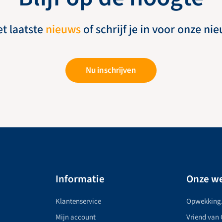
et laatste
nieuws
of schrijf je in voor onze ni
Nu inschrijven
Informatie
Onze we
Klantenservice
Opwekking
Mijn account
Vriend van