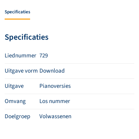
brengt
God
Specificaties
de
storm
tot
Specificaties
stilte
aantal
Liednummer
729
Uitgave vorm
Download
Uitgave
Pianoversies
Omvang
Los nummer
Doelgroep
Volwassenen