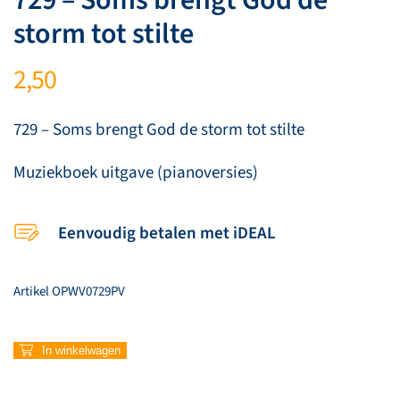
storm tot stilte
2,50
729 – Soms brengt God de storm tot stilte
Muziekboek uitgave (pianoversies)
Eenvoudig betalen met iDEAL
Artikel
OPWV0729PV
729
In winkelwagen
–
Soms