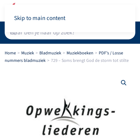
Winkelwagen
Skip to main content
Home
Muziek
Bladmuziek
Muziekboeken
PDF’s / Losse
nummers bladmuziek
729 – Soms brengt God de storm tot stilte