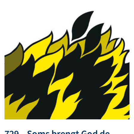
729 – Soms brengt God de