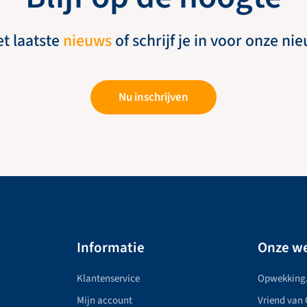
et laatste
nieuws
of schrijf je in voor onze ni
Nu inschrijven
Informatie
Onze we
Klantenservice
Opwekking
Mijn account
Vriend van