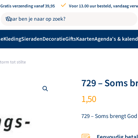
Gratis verzending vanaf 39,95
Voor 13.00 uur besteld, vandaag ver
se
Kleding
Sieraden
Decoratie
Gifts
Kaarten
Agenda's & kalend
orm tot stilte
729 – Soms br
1,50
729 – Soms brengt God d
Eenvoudig beta