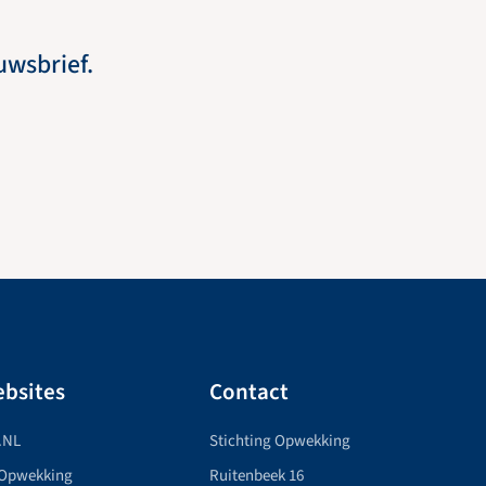
euwsbrief.
bsites
Contact
.NL
Stichting Opwekking
 Opwekking
Ruitenbeek 16