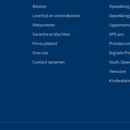
Betalen
Opwekking
Levertijd en verzendkosten
Opwekking
Retourneren
Upperroom
Garantie en klachten
OPS pro
Privacybeleid
Pinkstercon
Over ons
Digitale Pi
Contact opnemen
Youth.Opw
Teenzone
Kinderplei