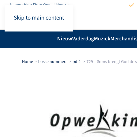
Je bent hier: Shop.Opwekking
Skip to main content
Nieuw
Vaderdag
Muziek
Merchandi
Home
Losse nummers
pdf’s
729 – Soms brengt God de st