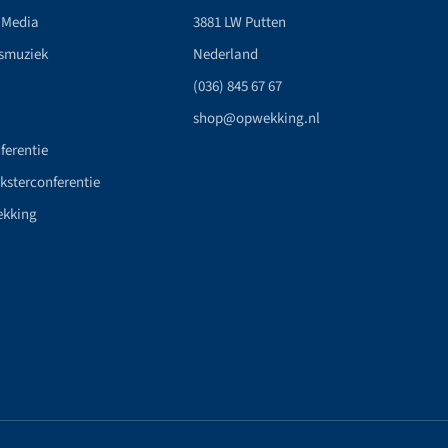
 Media
3881 LW Putten
smuziek
Nederland
(036) 845 67 67
shop@opwekking.nl
ferentie
nksterconferentie
ekking
n