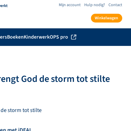
Mijn account
Hulp nodig?
Contact
werkt
Winkelwagen
ers
Boeken
Kinderwerk
OPS pro
engt God de storm tot stilte
e storm tot stilte
len met iDEAL