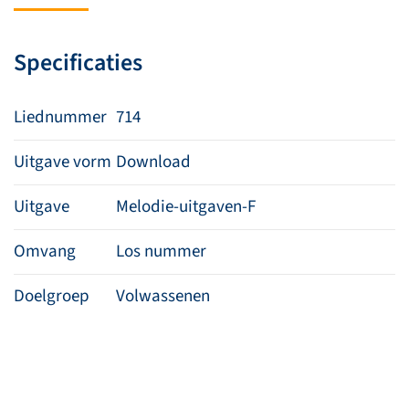
zich
niet
Specificaties
meer
zien
aantal
Liednummer
714
Uitgave vorm
Download
Uitgave
Melodie-uitgaven-F
Omvang
Los nummer
Doelgroep
Volwassenen