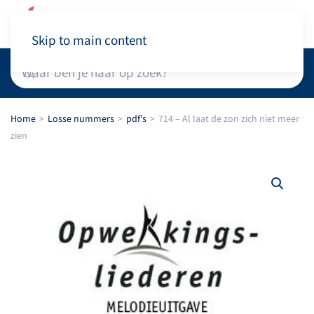
Winkelwagen
Skip to main content
Home
Losse nummers
pdf’s
714 – Al laat de zon zich niet meer
zien