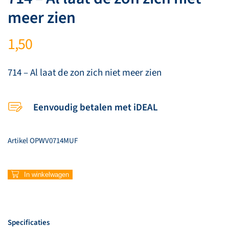
meer zien
1,50
714 – Al laat de zon zich niet meer zien
Eenvoudig betalen met iDEAL
Artikel
OPWV0714MUF
714
In winkelwagen
–
Al
laat
de
Specificaties
zon