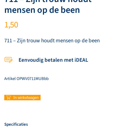
mensen op de been
1,50
711 – Zijn trouw houdt mensen op de been
Eenvoudig betalen met iDEAL
Artikel
OPWV0711MUBbb
711
In winkelwagen
–
Zijn
trouw
houdt
Specificaties
mensen