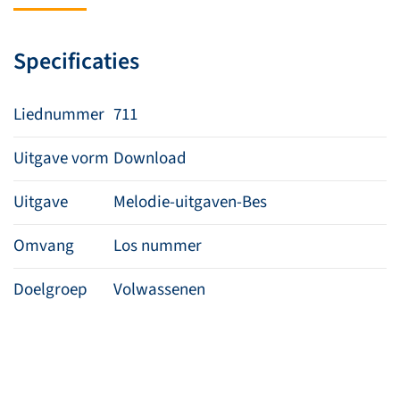
op
de
Specificaties
been
aantal
Liednummer
711
Uitgave vorm
Download
Uitgave
Melodie-uitgaven-Bes
Omvang
Los nummer
Doelgroep
Volwassenen