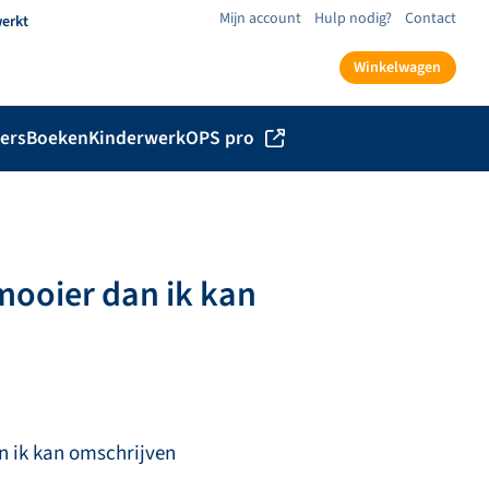
Mijn account
Hulp nodig?
Contact
werkt
Winkelwagen
ers
Boeken
Kinderwerk
OPS pro
mooier dan ik kan
n ik kan omschrijven