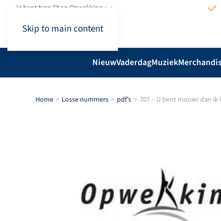
Je bent hier: Shop.Opwekking
Skip to main content
Nieuw
Vaderdag
Muziek
Merchandi
Home
Losse nummers
pdf’s
707 – U bent mooier dan ik