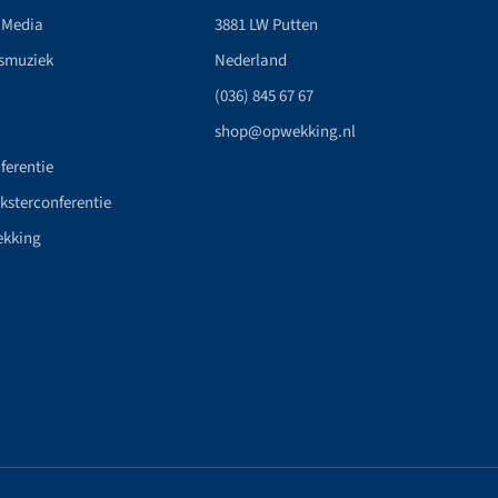
 Media
3881 LW Putten
smuziek
Nederland
(036) 845 67 67
shop@opwekking.nl
ferentie
nksterconferentie
ekking
n