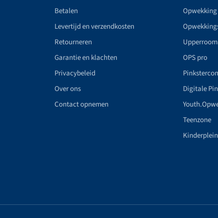
Betalen
Opwekking
Levertijd en verzendkosten
Opwekking
Retourneren
Upperroom
Garantie en klachten
OPS pro
Privacybeleid
Pinkstercon
Over ons
Digitale Pi
Contact opnemen
Youth.Opw
Teenzone
Kinderplei