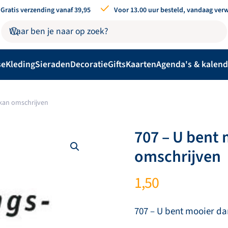
Gratis verzending vanaf 39,95
Voor 13.00 uur besteld, vandaag ver
se
Kleding
Sieraden
Decoratie
Gifts
Kaarten
Agenda's & kalend
 kan omschrijven
707 – U bent 
omschrijven
1,50
707 – U bent mooier da