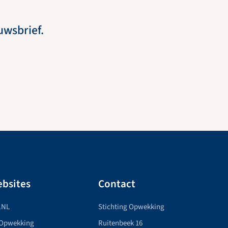
euwsbrief.
bsites
Contact
.NL
Stichting Opwekking
 Opwekking
Ruitenbeek 16