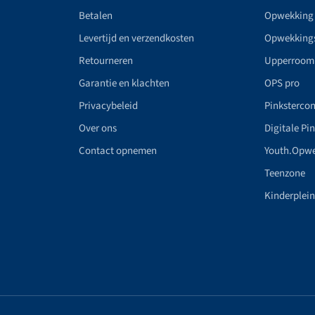
Betalen
Opwekking
Levertijd en verzendkosten
Opwekking
Retourneren
Upperroom
Garantie en klachten
OPS pro
Privacybeleid
Pinkstercon
Over ons
Digitale Pi
Contact opnemen
Youth.Opw
Teenzone
Kinderplei