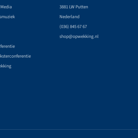
 Media
3881 LW Putten
smuziek
Nederland
(036) 845 67 67
shop@opwekking.nl
ferentie
nksterconferentie
ekking
n