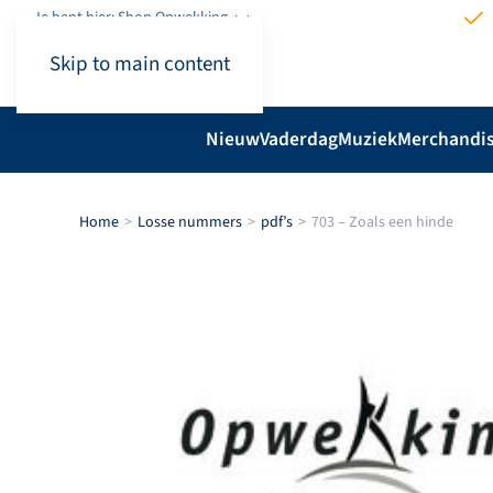
Je bent hier: Shop.Opwekking
Skip to main content
Nieuw
Vaderdag
Muziek
Merchandi
Home
Losse nummers
pdf’s
703 – Zoals een hinde