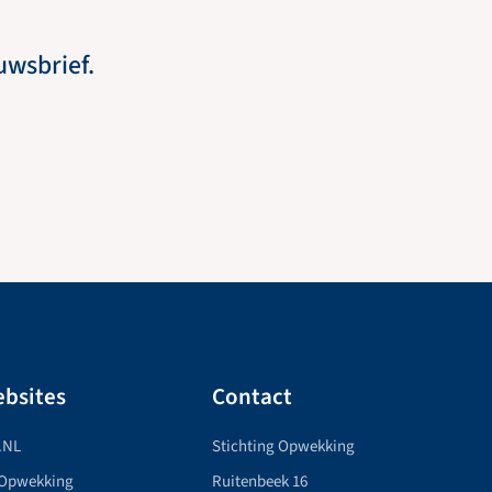
euwsbrief.
bsites
Contact
.NL
Stichting Opwekking
 Opwekking
Ruitenbeek 16