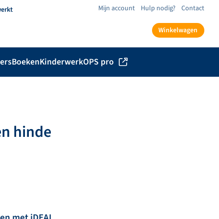
Mijn account
Hulp nodig?
Contact
werkt
Winkelwagen
ers
Boeken
Kinderwerk
OPS pro
en hinde
len met iDEAL