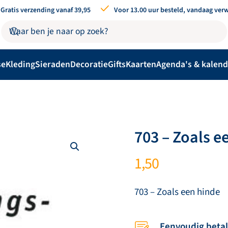
Gratis verzending vanaf 39,95
Voor 13.00 uur besteld, vandaag ver
se
Kleding
Sieraden
Decoratie
Gifts
Kaarten
Agenda's & kalend
703 – Zoals e
1,50
703 – Zoals een hinde
Eenvoudig beta