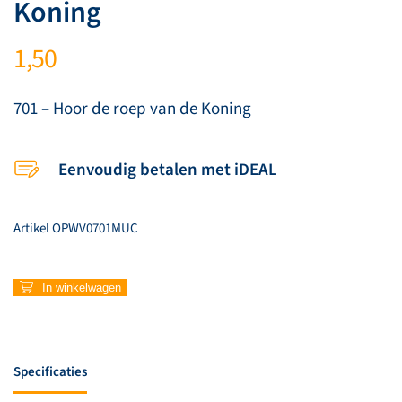
Koning
1,50
701 – Hoor de roep van de Koning
Eenvoudig betalen met iDEAL
Artikel
OPWV0701MUC
701
In winkelwagen
–
Hoor
de
roep
Specificaties
van
de