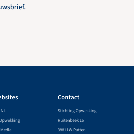
euwsbrief.
bsites
Contact
.NL
Stichting Opwekking
 Opwekking
Ruitenbeek 16
 Media
3881 LW Putten