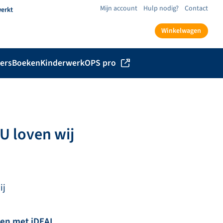
Mijn account
Hulp nodig?
Contact
werkt
Winkelwagen
ers
Boeken
Kinderwerk
OPS pro
 U loven wij
ij
len met iDEAL