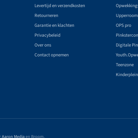
Levertijd en verzendkosten
Opwekking
Retourneren
Upperroom
Garantie en klachten
OPS pro
Privacybeleid
Pinkstercon
Over ons
Digitale Pi
Contact opnemen
Youth.Opw
Teenzone
Kinderplei
r
Aaron Media
en Broom
.