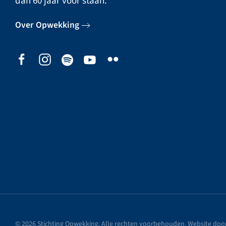
dan 60 jaar voor staan.
Over Opwekking
©
2026
Stichting Opwekking. Alle rechten voorbehouden. Website doo