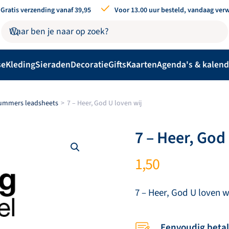
Gratis verzending vanaf 39,95
Voor 13.00 uur besteld, vandaag ver
se
Kleding
Sieraden
Decoratie
Gifts
Kaarten
Agenda's & kalend
nummers leadsheets
7 – Heer, God U loven wij
7 – Heer, God
1,50
7 – Heer, God U loven w
Eenvoudig beta