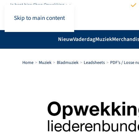
Je bent hier: Shop.Opwekking
Skip to main content
Nieuw
Vaderdag
Muziek
Merchandi
Home
Muziek
Bladmuziek
Leadsheets
PDF’s / Losse 