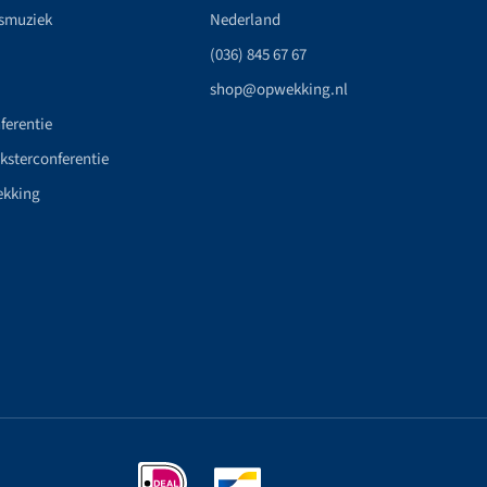
smuziek
Nederland
(036) 845 67 67
shop@opwekking.nl
ferentie
nksterconferentie
ekking
n