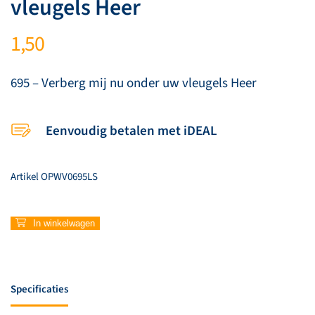
vleugels Heer
1,50
695 – Verberg mij nu onder uw vleugels Heer
Eenvoudig betalen met iDEAL
Artikel
OPWV0695LS
695
In winkelwagen
–
Verberg
mij
nu
Specificaties
onder
uw