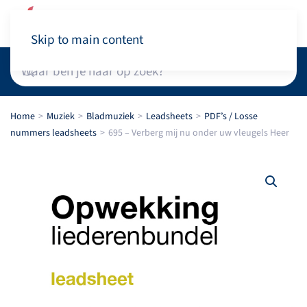
Winkelwagen
Skip to main content
Home
Muziek
Bladmuziek
Leadsheets
PDF’s / Losse
nummers leadsheets
695 – Verberg mij nu onder uw vleugels Heer