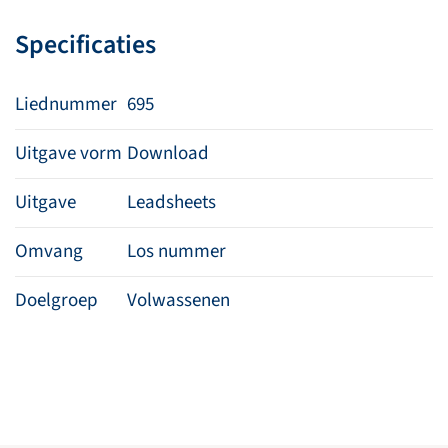
vleugels
Specificaties
Heer
aantal
Liednummer
695
Uitgave vorm
Download
Uitgave
Leadsheets
Omvang
Los nummer
Doelgroep
Volwassenen