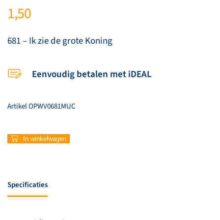
1,50
681 – Ik zie de grote Koning
Eenvoudig betalen met iDEAL
Artikel
OPWV0681MUC
681
In winkelwagen
–
Ik
zie
de
Specificaties
grote
Koning
aantal