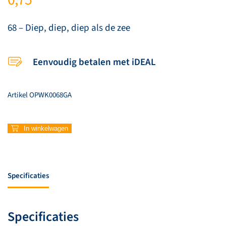
68 – Diep, diep, diep als de zee
Eenvoudig betalen met iDEAL
Artikel
OPWK0068GA
68
In winkelwagen
–
Diep,
diep,
diep
Specificaties
als
de
zee
Specificaties
aantal