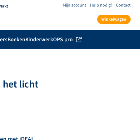
Mijn account
Hulp nodig?
Contact
werkt
Winkelwagen
ers
Boeken
Kinderwerk
OPS pro
 het licht
len met iDEAL