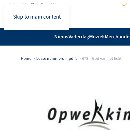
Je bent hier: Shop.Opwekking
Skip to main content
Nieuw
Vaderdag
Muziek
Merchandi
Home
Losse nummers
pdf’s
678 – God van het licht