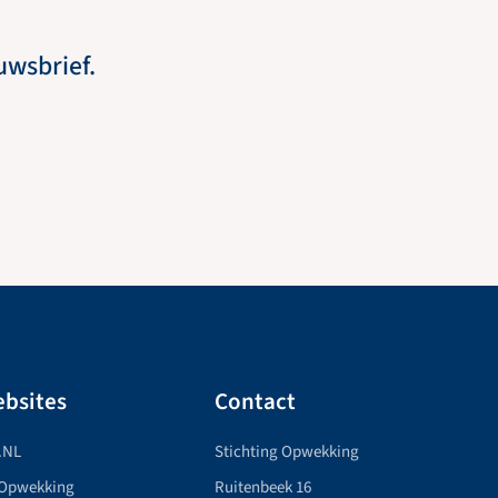
euwsbrief.
bsites
Contact
.NL
Stichting Opwekking
 Opwekking
Ruitenbeek 16