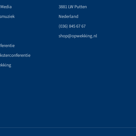
 Media
3881 LW Putten
smuziek
Nederland
(036) 845 67 67
shop@opwekking.nl
ferentie
nksterconferentie
ekking
n