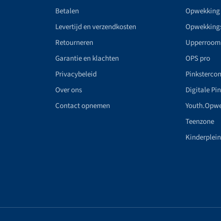
Betalen
Opwekking
Levertijd en verzendkosten
Opwekking
Retourneren
Upperroom
Garantie en klachten
OPS pro
Privacybeleid
Pinkstercon
Over ons
Digitale Pi
Contact opnemen
Youth.Opw
Teenzone
Kinderplei