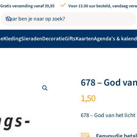
Gratis verzending vanaf 39,95
Voor 13.00 uur besteld, vandaag ver
se
Kleding
Sieraden
Decoratie
Gifts
Kaarten
Agenda's & kalend
678 – God van
1,50
678 – God van het licht
Eenvoudig beta