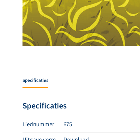
Specificaties
Specificaties
Liednummer
675
Uitgave vorm
Download