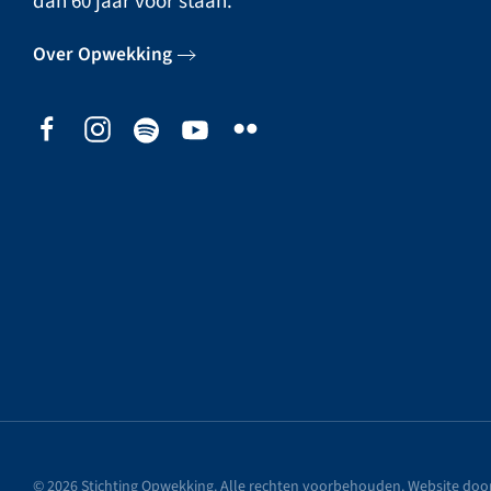
dan 60 jaar voor staan.
Over Opwekking
©
2026
Stichting Opwekking. Alle rechten voorbehouden. Website doo