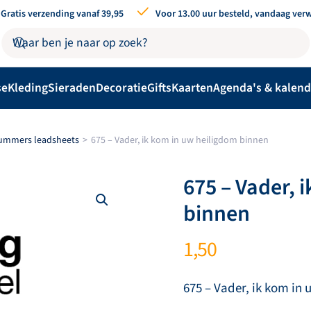
Gratis verzending vanaf 39,95
Voor 13.00 uur besteld, vandaag ver
se
Kleding
Sieraden
Decoratie
Gifts
Kaarten
Agenda's & kalend
nummers leadsheets
675 – Vader, ik kom in uw heiligdom binnen
675 – Vader, 
binnen
1,50
675 – Vader, ik kom in