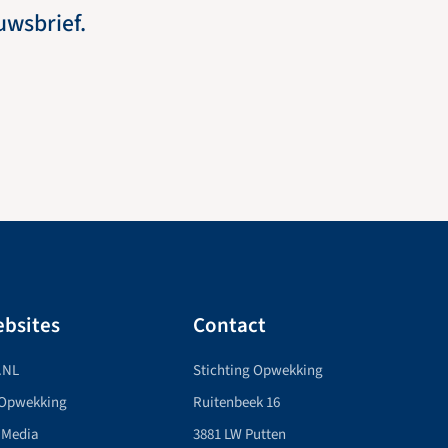
euwsbrief.
bsites
Contact
.NL
Stichting Opwekking
 Opwekking
Ruitenbeek 16
 Media
3881 LW Putten