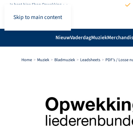
Je bent hier: Shop.Opwekking
Skip to main content
Nieuw
Vaderdag
Muziek
Merchandi
Home
Muziek
Bladmuziek
Leadsheets
PDF’s / Losse 