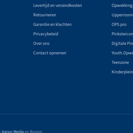
Levertijd en verzendkosten
Opwekking
Retourneren
Upperroom
Garantie en klachten
OPS pro
Privacybeleid
Pinkstercon
Over ons
Digitale Pi
Contact opnemen
Youth.Opw
Teenzone
Kinderplei
r
Aaron Media
en Broom
.