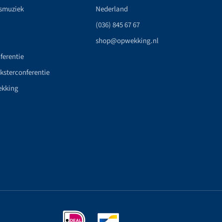
smuziek
Nederland
(036) 845 67 67
shop@opwekking.nl
ferentie
nksterconferentie
ekking
n