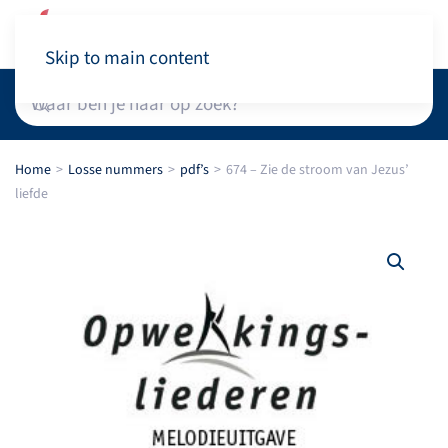
Winkelwagen
Skip to main content
Home
Losse nummers
pdf’s
674 – Zie de stroom van Jezus’
liefde