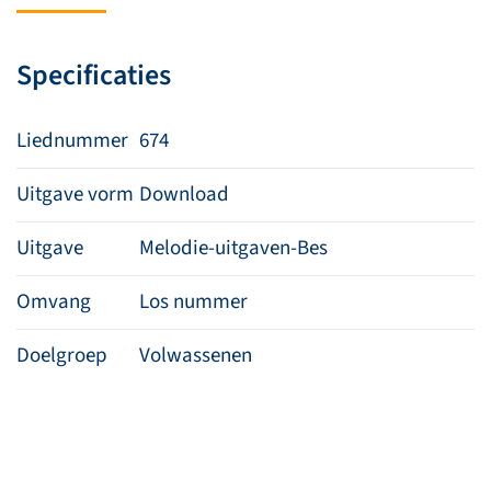
Jezus’
liefde
Specificaties
aantal
Liednummer
674
Uitgave vorm
Download
Uitgave
Melodie-uitgaven-Bes
Omvang
Los nummer
Doelgroep
Volwassenen