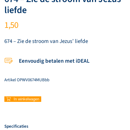
liefde
1,50
674 – Zie de stroom van Jezus’ liefde
Eenvoudig betalen met iDEAL
Artikel
OPWV0674MUBbb
674
In winkelwagen
–
Zie
de
stroom
Specificaties
van