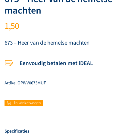
machten
1,50
673 – Heer van de hemelse machten
Eenvoudig betalen met iDEAL
Artikel
OPWV0673MUF
673
In winkelwagen
–
Heer
van
de
Specificaties
hemelse