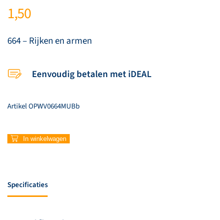
1,50
664 – Rijken en armen
Eenvoudig betalen met iDEAL
Artikel
OPWV0664MUBb
664
In winkelwagen
–
Rijken
en
armen
Specificaties
aantal