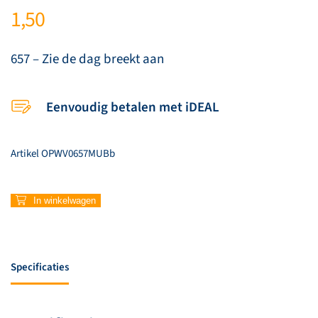
1,50
657 – Zie de dag breekt aan
Eenvoudig betalen met iDEAL
Artikel
OPWV0657MUBb
657
In winkelwagen
–
Zie
de
dag
Specificaties
breekt
aan
aantal