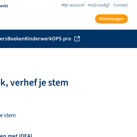
Mijn account
Hulp nodig?
Contact
werkt
Winkelwagen
ers
Boeken
Kinderwerk
OPS pro
, verhef je stem
je stem
len met iDEAL