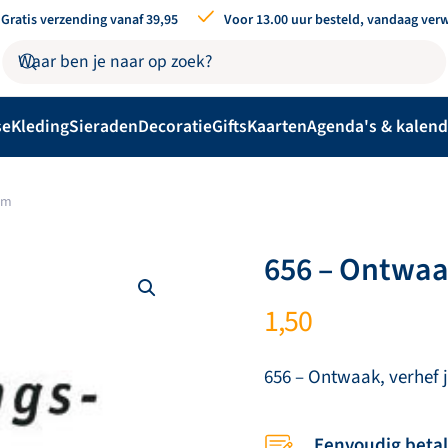
Gratis verzending vanaf 39,95
Voor 13.00 uur besteld, vandaag ver
se
Kleding
Sieraden
Decoratie
Gifts
Kaarten
Agenda's & kalend
em
656 – Ontwaak
1,50
656 – Ontwaak, verhef 
Eenvoudig beta