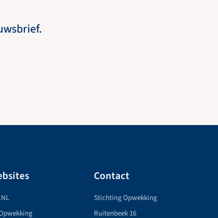
euwsbrief.
bsites
Contact
.NL
Stichting Opwekking
 Opwekking
Ruitenbeek 16