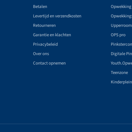
Betalen
Opwekking
Levertijd en verzendkosten
Opwekking
Retourneren
Upperroom
Garantie en klachten
OPS pro
Privacybeleid
Pinkstercon
Over ons
Digitale Pi
Contact opnemen
Youth.Opw
Teenzone
Kinderplei