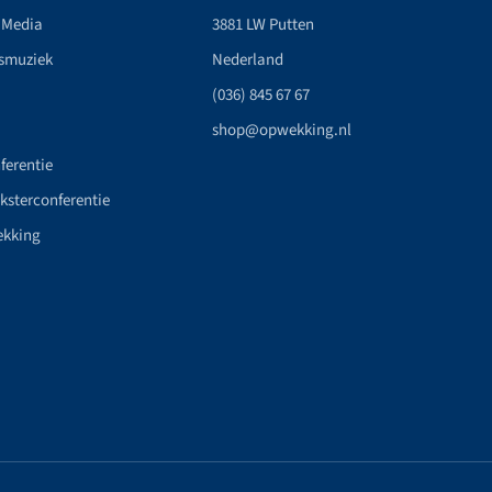
 Media
3881 LW Putten
smuziek
Nederland
(036) 845 67 67
shop@opwekking.nl
ferentie
nksterconferentie
ekking
n