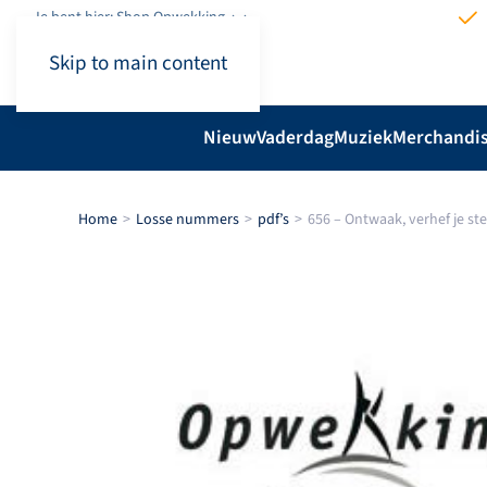
Je bent hier: Shop.Opwekking
Skip to main content
Nieuw
Vaderdag
Muziek
Merchandi
Home
Losse nummers
pdf’s
656 – Ontwaak, verhef je st