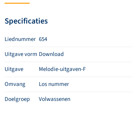
nieuwe
dag
Specificaties
aantal
Liednummer
654
Uitgave vorm
Download
Uitgave
Melodie-uitgaven-F
Omvang
Los nummer
Doelgroep
Volwassenen