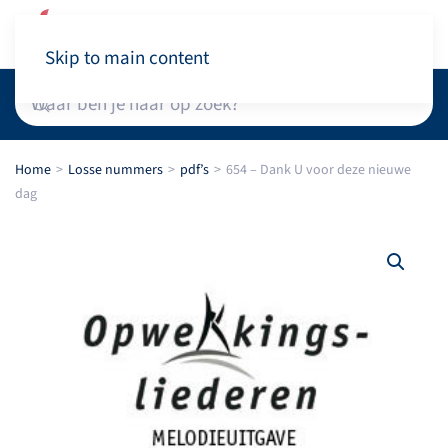
Winkelwagen
Skip to main content
Home
Losse nummers
pdf’s
654 – Dank U voor deze nieuwe
dag