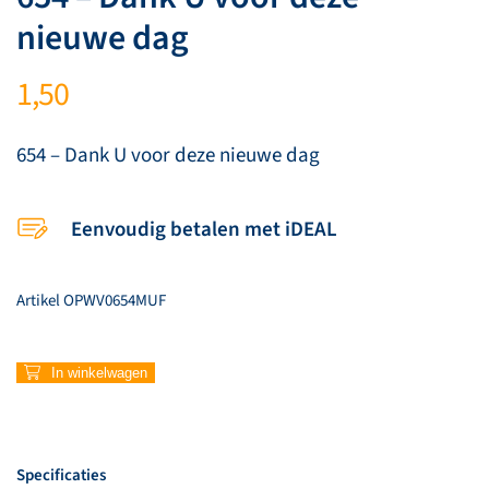
nieuwe dag
1,50
654 – Dank U voor deze nieuwe dag
Eenvoudig betalen met iDEAL
Artikel
OPWV0654MUF
654
In winkelwagen
–
Dank
U
voor
Specificaties
deze