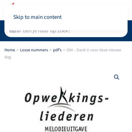
Winkelwagen
Skip to main content
Home
Losse nummers
pdf’s
654 – Dank U voor deze nieuwe
dag