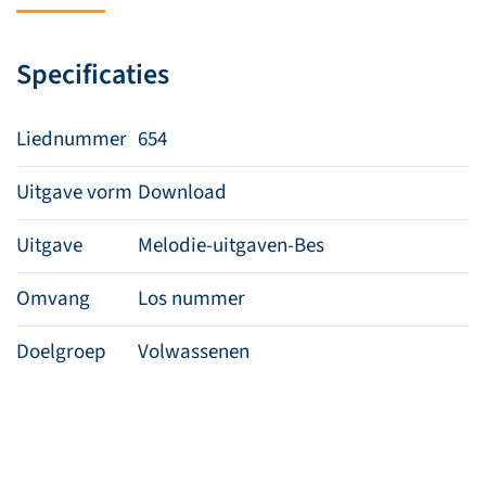
nieuwe
dag
Specificaties
aantal
Liednummer
654
Uitgave vorm
Download
Uitgave
Melodie-uitgaven-Bes
Omvang
Los nummer
Doelgroep
Volwassenen