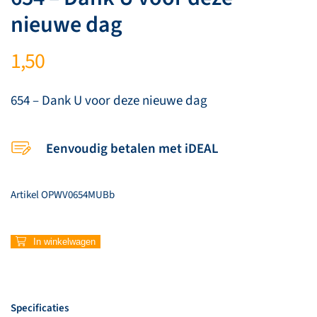
nieuwe dag
1,50
654 – Dank U voor deze nieuwe dag
Eenvoudig betalen met iDEAL
Artikel
OPWV0654MUBb
654
In winkelwagen
–
Dank
U
voor
Specificaties
deze