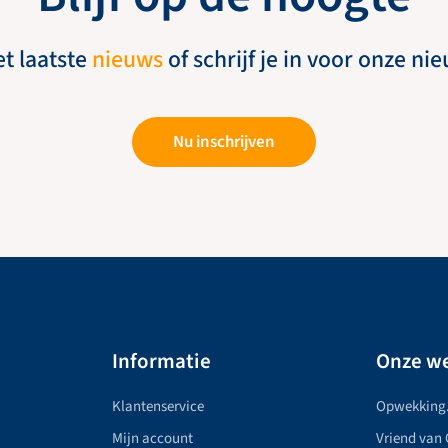
et laatste
nieuws
of schrijf je in voor onze ni
Nu inschrijven
Informatie
Onze we
Klantenservice
Opwekking
Mijn account
Vriend van