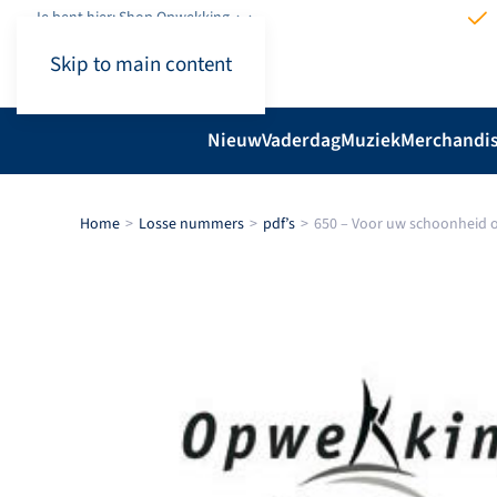
Je bent hier: Shop.Opwekking
Skip to main content
Nieuw
Vaderdag
Muziek
Merchandi
Home
Losse nummers
pdf’s
650 – Voor uw schoonheid 