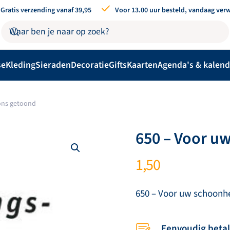
Gratis verzending vanaf 39,95
Voor 13.00 uur besteld, vandaag ver
se
Kleding
Sieraden
Decoratie
Gifts
Kaarten
Agenda's & kalend
ons getoond
650 – Voor u
1,50
650 – Voor uw schoonh
Eenvoudig beta