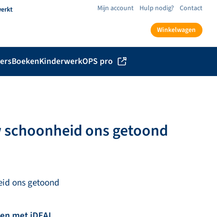
Mijn account
Hulp nodig?
Contact
werkt
Winkelwagen
ers
Boeken
Kinderwerk
OPS pro
w schoonheid ons getoond
eid ons getoond
len met iDEAL