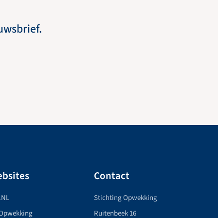
euwsbrief.
bsites
Contact
.NL
Stichting Opwekking
 Opwekking
Ruitenbeek 16