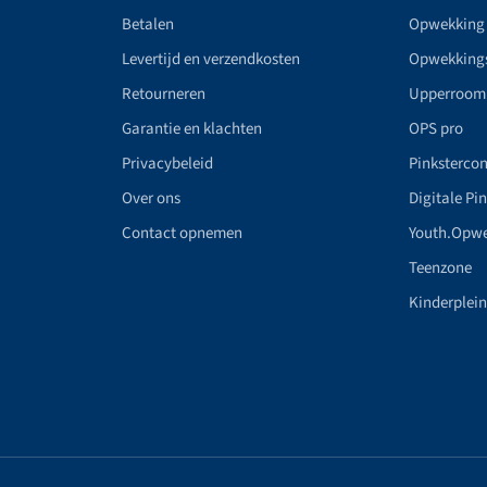
Betalen
Opwekking
Levertijd en verzendkosten
Opwekking
Retourneren
Upperroom
Garantie en klachten
OPS pro
Privacybeleid
Pinkstercon
Over ons
Digitale Pi
Contact opnemen
Youth.Opw
Teenzone
Kinderplei