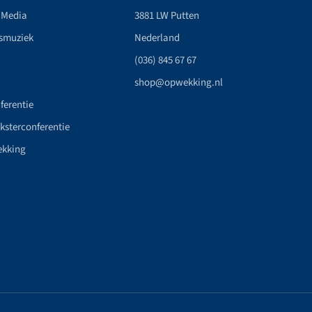
 Media
3881 LW Putten
smuziek
Nederland
(036) 845 67 67
shop@opwekking.nl
ferentie
nksterconferentie
ekking
n