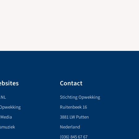
bsites
Contact
.NL
Stichting Opwekking
 Opwekking
Ruitenbeek 16
 Media
3881 LW Putten
smuziek
Nederland
(036) 845 67 67