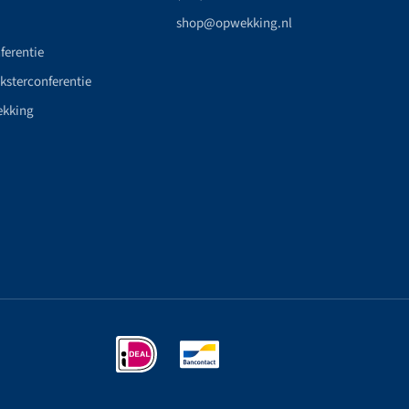
shop@opwekking.nl
ferentie
nksterconferentie
ekking
n