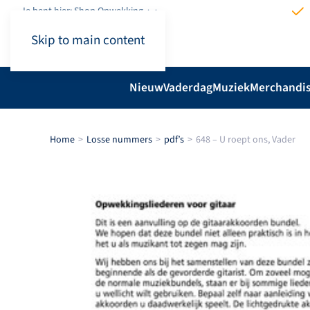
Je bent hier: Shop.Opwekking
Skip to main content
Nieuw
Vaderdag
Muziek
Merchandi
Home
Losse nummers
pdf’s
648 – U roept ons, Vader