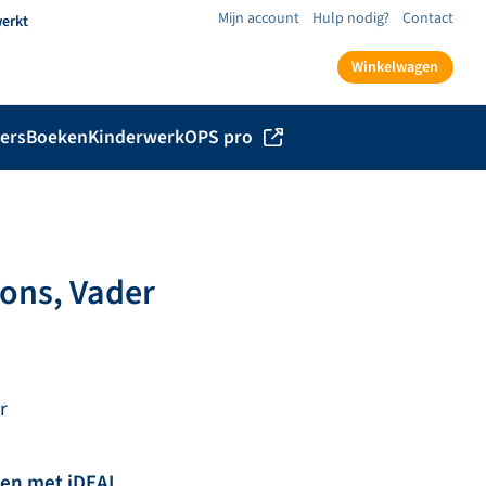
Mijn account
Hulp nodig?
Contact
werkt
Winkelwagen
ers
Boeken
Kinderwerk
OPS pro
 ons, Vader
r
len met iDEAL