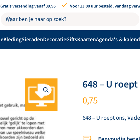
Gratis verzending vanaf 39,95
Voor 13.00 uur besteld, vandaag ver
se
Kleding
Sieraden
Decoratie
Gifts
Kaarten
Agenda's & kalend
648 – U roept
0,75
648 – U roept ons, Vade
Eenvoudig beta