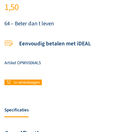
1,50
64 – Beter dan t leven
Eenvoudig betalen met iDEAL
Artikel
OPWV0064LS
64
In winkelwagen
–
Beter
dan
t
Specificaties
leven
aantal