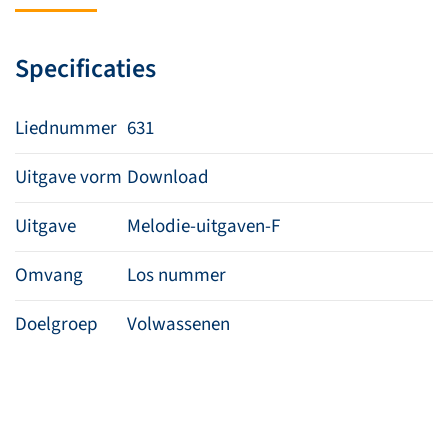
je
zult
Specificaties
ontvangen’
aantal
Liednummer
631
Uitgave vorm
Download
Uitgave
Melodie-uitgaven-F
Omvang
Los nummer
Doelgroep
Volwassenen