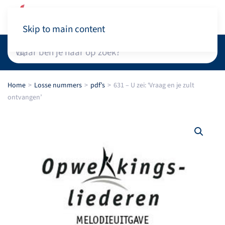
Winkelwagen
Skip to main content
Home
Losse nummers
pdf’s
631 – U zei: ‘Vraag en je zult
ontvangen’