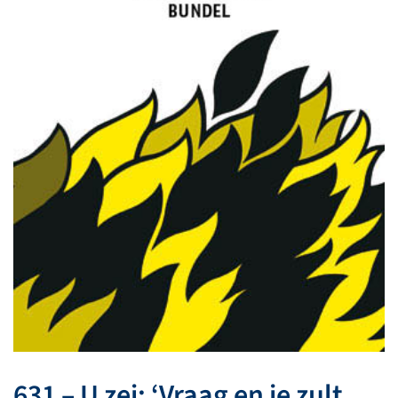
631 – U zei: ‘Vraag en je zult