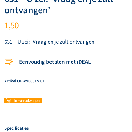
ontvangen’
1,50
631 – U zei: ‘Vraag en je zult ontvangen’
Eenvoudig betalen met iDEAL
Artikel
OPWV0631MUF
631
In winkelwagen
–
U
zei:
‘Vraag
Specificaties
en