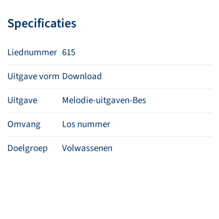
Heer
Specificaties
aantal
Liednummer
615
Uitgave vorm
Download
Uitgave
Melodie-uitgaven-Bes
Omvang
Los nummer
Doelgroep
Volwassenen