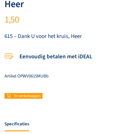
Heer
1,50
615 – Dank U voor het kruis, Heer
Eenvoudig betalen met iDEAL
Artikel
OPWV0615MUBb
615
In winkelwagen
–
Dank
U
voor
Specificaties
het
kruis,