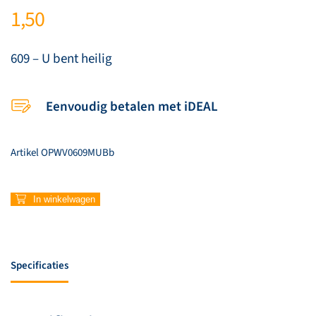
1,50
609 – U bent heilig
Eenvoudig betalen met iDEAL
Artikel
OPWV0609MUBb
609
In winkelwagen
–
U
bent
heilig
Specificaties
aantal