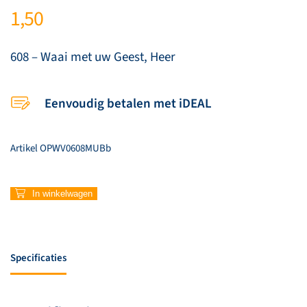
1,50
608 – Waai met uw Geest, Heer
Eenvoudig betalen met iDEAL
Artikel
OPWV0608MUBb
608
In winkelwagen
–
Waai
met
uw
Specificaties
Geest,
Heer
aantal