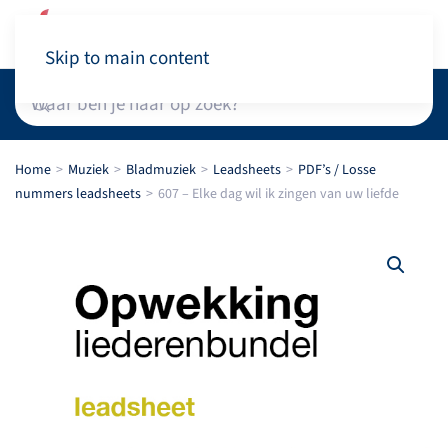
Winkelwagen
Skip to main content
Home
Muziek
Bladmuziek
Leadsheets
PDF’s / Losse
nummers leadsheets
607 – Elke dag wil ik zingen van uw liefde