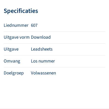
van
Specificaties
uw
liefde
aantal
Liednummer
607
Uitgave vorm
Download
Uitgave
Leadsheets
Omvang
Los nummer
Doelgroep
Volwassenen