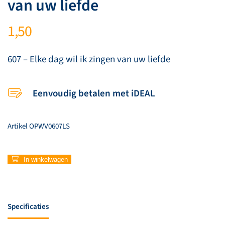
van uw liefde
1,50
607 – Elke dag wil ik zingen van uw liefde
Eenvoudig betalen met iDEAL
Artikel
OPWV0607LS
607
In winkelwagen
–
Elke
dag
wil
Specificaties
ik
zingen