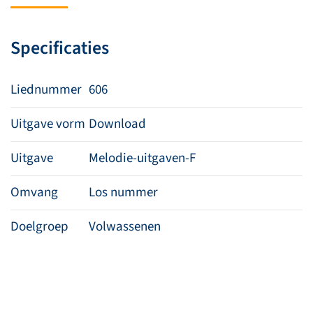
in
uw
Specificaties
armen,
Heer
aantal
Liednummer
606
Uitgave vorm
Download
Uitgave
Melodie-uitgaven-F
Omvang
Los nummer
Doelgroep
Volwassenen