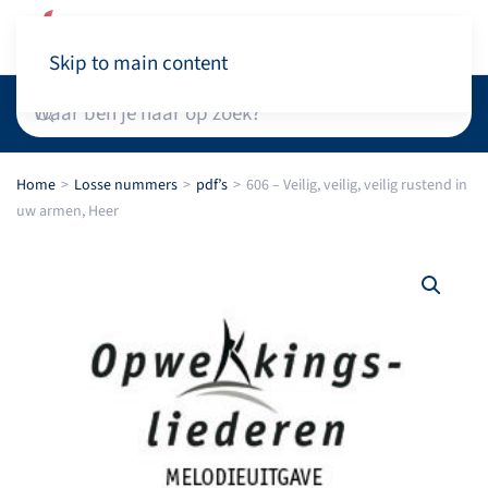
Winkelwagen
Skip to main content
Home
Losse nummers
pdf’s
606 – Veilig, veilig, veilig rustend in
uw armen, Heer