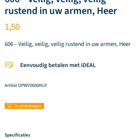
rustend in uw armen, Heer
1,50
606 – Veilig, veilig, veilig rustend in uw armen, Heer
Eenvoudig betalen met iDEAL
Artikel
OPWV0606MUF
606
In winkelwagen
–
Veilig,
veilig,
veilig
Specificaties
rustend