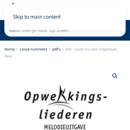
Winkelwagen
Skip to main content
Home
Losse nummers
pdf’s
605 – Geef ons een lofgewaad,
Heer