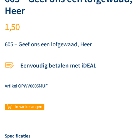
Heer
1,50
605 – Geef ons een lofgewaad, Heer
Eenvoudig betalen met iDEAL
Artikel
OPWV0605MUF
605
In winkelwagen
–
Geef
ons
een
Specificaties
lofgewaad,