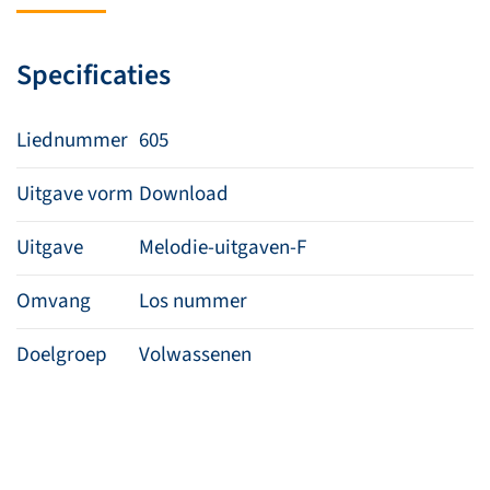
Heer
aantal
Specificaties
Liednummer
605
Uitgave vorm
Download
Uitgave
Melodie-uitgaven-F
Omvang
Los nummer
Doelgroep
Volwassenen