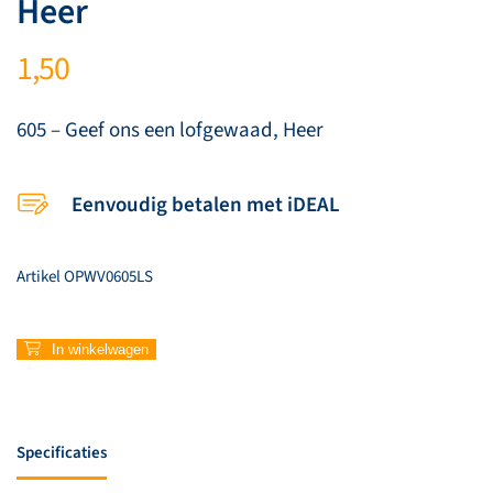
Heer
1,50
605 – Geef ons een lofgewaad, Heer
Eenvoudig betalen met iDEAL
Artikel
OPWV0605LS
605
In winkelwagen
–
Geef
ons
een
Specificaties
lofgewaad,
Heer