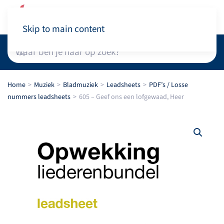
Winkelwagen
Skip to main content
Home
Muziek
Bladmuziek
Leadsheets
PDF’s / Losse
nummers leadsheets
605 – Geef ons een lofgewaad, Heer