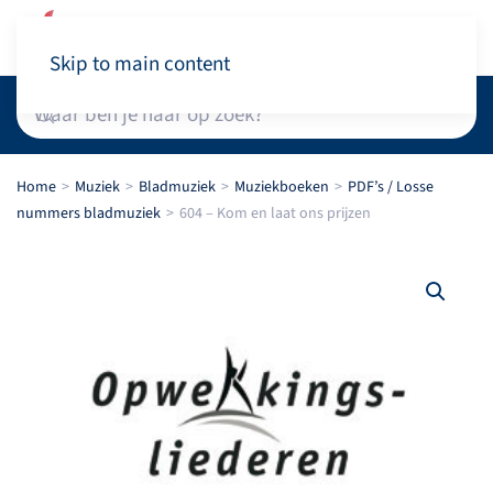
Winkelwagen
Skip to main content
Home
Muziek
Bladmuziek
Muziekboeken
PDF’s / Losse
nummers bladmuziek
604 – Kom en laat ons prijzen