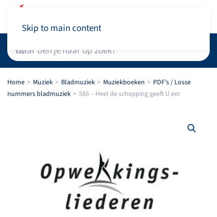
Winkelwagen
Skip to main content
Home
Muziek
Bladmuziek
Muziekboeken
PDF’s / Losse
nummers bladmuziek
586 – Heel de schepping geeft U eer