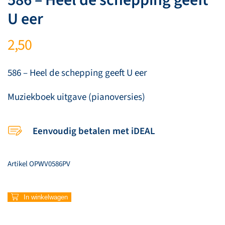
U eer
2,50
586 – Heel de schepping geeft U eer
Muziekboek uitgave (pianoversies)
Eenvoudig betalen met iDEAL
Artikel
OPWV0586PV
586
In winkelwagen
–
Heel