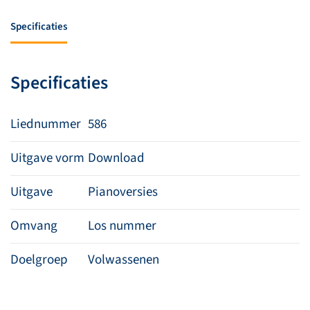
de
schepping
Specificaties
geeft
U
eer
Specificaties
aantal
Liednummer
586
Uitgave vorm
Download
Uitgave
Pianoversies
Omvang
Los nummer
Doelgroep
Volwassenen