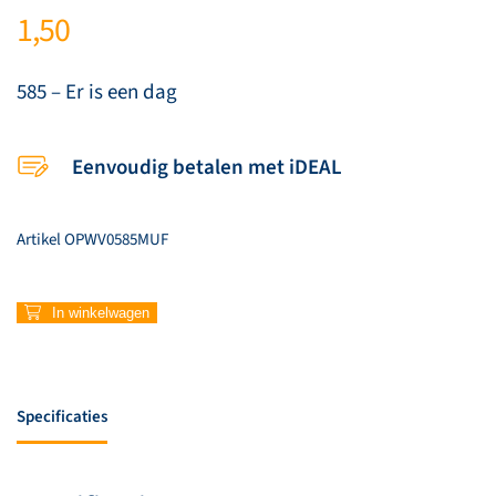
1,50
585 – Er is een dag
Eenvoudig betalen met iDEAL
Artikel
OPWV0585MUF
585
In winkelwagen
–
Er
is
een
Specificaties
dag
aantal