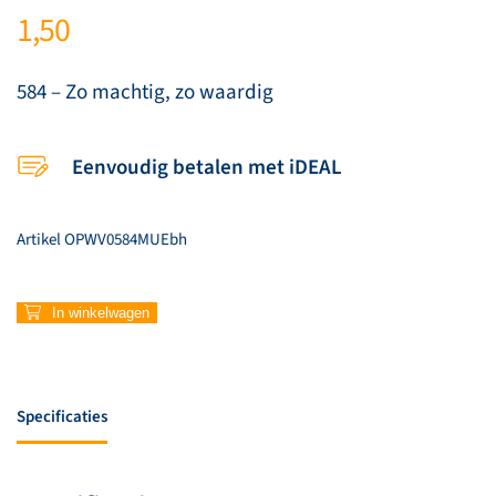
1,50
584 – Zo machtig, zo waardig
Eenvoudig betalen met iDEAL
Artikel
OPWV0584MUEbh
584
In winkelwagen
–
Zo
machtig,
zo
Specificaties
waardig
aantal