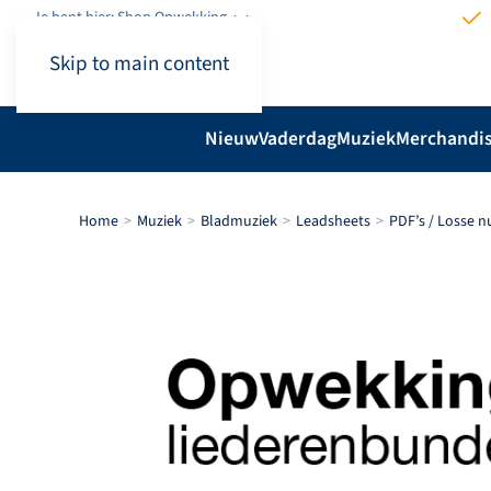
Je bent hier: Shop.Opwekking
Skip to main content
Nieuw
Vaderdag
Muziek
Merchandi
Home
Muziek
Bladmuziek
Leadsheets
PDF’s / Losse 