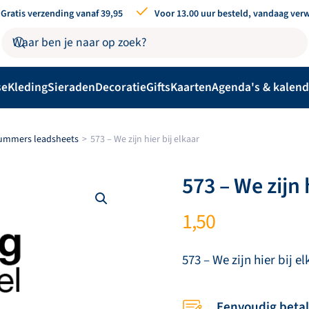
Gratis verzending vanaf 39,95
Voor 13.00 uur besteld, vandaag ver
se
Kleding
Sieraden
Decoratie
Gifts
Kaarten
Agenda's & kalend
nummers leadsheets
573 – We zijn hier bij elkaar
573 – We zijn 
1,50
573 – We zijn hier bij e
Eenvoudig beta