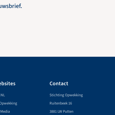
euwsbrief.
bsites
Contact
.NL
Stichting Opwekking
 Opwekking
Ruitenbeek 16
 Media
3881 LW Putten