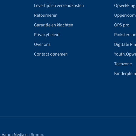
Levertijd en verzendkosten
Opwekking
Retourneren
Upperroom
Garantie en klachten
OPS pro
Privacybeleid
Pinkstercon
Over ons
Digitale Pi
Contact opnemen
Youth.Opw
Teenzone
Kinderplei
r
Aaron Media
en Broom
.