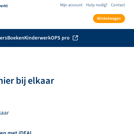
Mijn account
Hulp nodig?
Contact
werkt
Winkelwagen
ers
Boeken
Kinderwerk
OPS pro
hier bij elkaar
lkaar
len met iDEAL