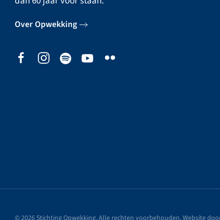
dan 60 jaar voor staan.
Over Opwekking
©
2026
Stichting Opwekking. Alle rechten voorbehouden. Website doo