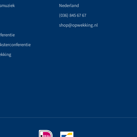
smuziek
Nederland
(036) 845 67 67
shop@opwekking.nl
ferentie
nksterconferentie
ekking
n