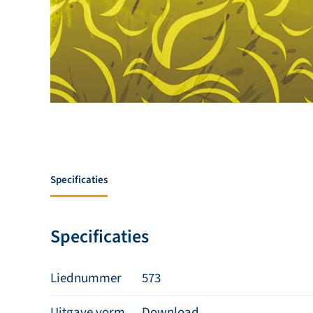
Specificaties
Specificaties
Liednummer
573
Uitgave vorm
Download