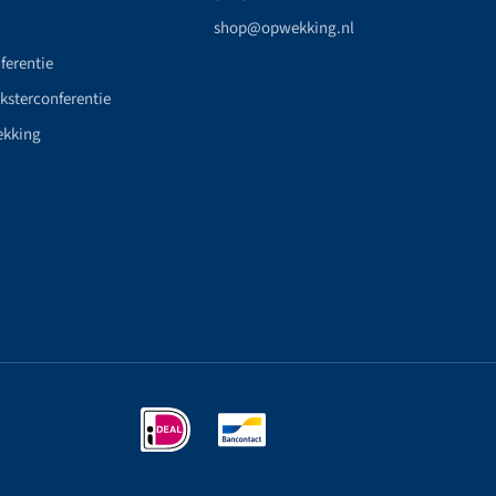
shop@opwekking.nl
ferentie
nksterconferentie
ekking
n