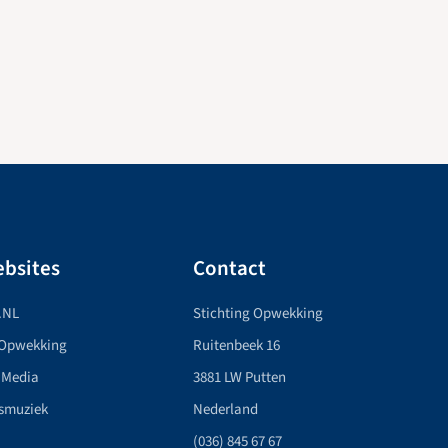
bsites
Contact
.NL
Stichting Opwekking
 Opwekking
Ruitenbeek 16
 Media
3881 LW Putten
smuziek
Nederland
(036) 845 67 67