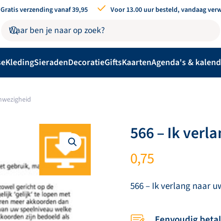
Gratis verzending vanaf 39,95
Voor 13.00 uur besteld, vandaag ver
se
Kleding
Sieraden
Decoratie
Gifts
Kaarten
Agenda's & kalend
anwezigheid
566 – Ik ver
0,75
566 – Ik verlang naar 
Eenvoudig beta