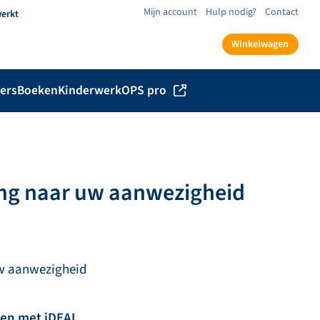
Mijn account
Hulp nodig?
Contact
werkt
Winkelwagen
ers
Boeken
Kinderwerk
OPS pro
lang naar uw aanwezigheid
uw aanwezigheid
len met iDEAL