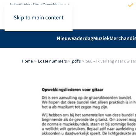
Je bent hier: Shop.Opwekking
Skip to main content
Nieuw
Vaderdag
Muziek
Merchandi
Home
Losse nummers
pdf’s
566 – Ik verlang naar uw a