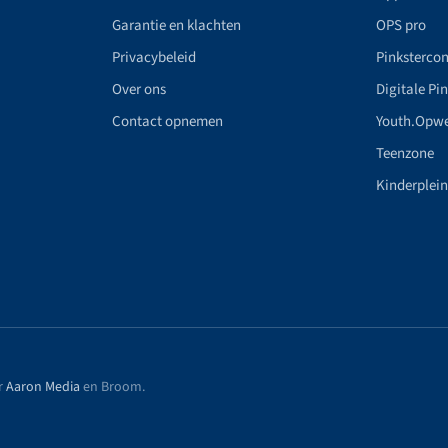
Garantie en klachten
OPS pro
Privacybeleid
Pinkstercon
Over ons
Digitale Pi
Contact opnemen
Youth.Opw
Teenzone
Kinderplei
r
Aaron Media
en Broom
.