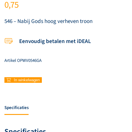
0,75
546 – Nabij Gods hoog verheven troon
Eenvoudig betalen met iDEAL
Artikel
OPWV0546GA
546
In winkelwagen
–
Nabij
Gods
hoog
Specificaties
verheven
troon
aantal
Specificaties