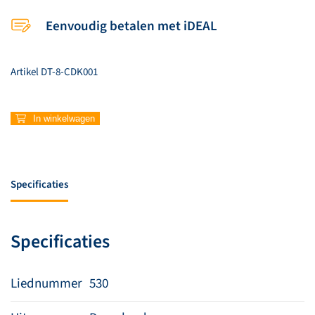
Eenvoudig betalen met iDEAL
Artikel
DT-8-CDK001
530
In winkelwagen
–
Bewijst
nu
eer
Specificaties
aan
Jezus'
naam
Specificaties
aantal
Liednummer
530