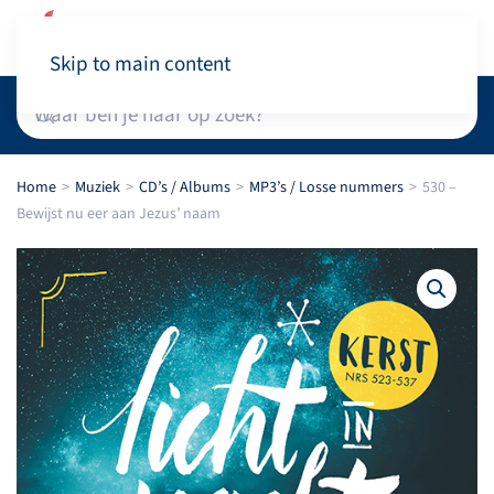
Winkelwagen
Skip to main content
Home
Muziek
CD’s / Albums
MP3’s / Losse nummers
530 –
Bewijst nu eer aan Jezus’ naam