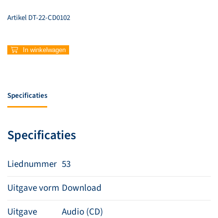
Artikel
DT-22-CD0102
53
In winkelwagen
–
Zingt
de
Here
Specificaties
aantal
Specificaties
Liednummer
53
Uitgave vorm
Download
Uitgave
Audio (CD)