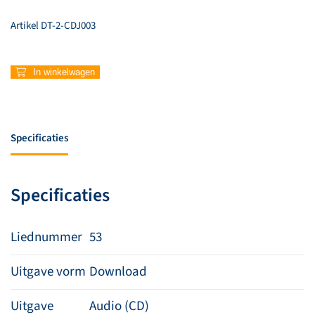
Artikel
DT-2-CDJ003
53
In winkelwagen
–
My
Redeemer
lives
Specificaties
aantal
Specificaties
Liednummer
53
Uitgave vorm
Download
Uitgave
Audio (CD)