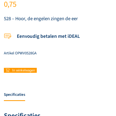
0,75
528 – Hoor, de engelen zingen de eer
Eenvoudig betalen met iDEAL
Artikel
OPWV0528GA
528
In winkelwagen
–
Hoor,
de
engelen
Specificaties
zingen
de
eer
Specificaties
aantal