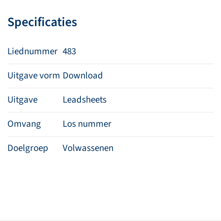
op
Specificaties
zijn
troon
aantal
Liednummer
483
Uitgave vorm
Download
Uitgave
Leadsheets
Omvang
Los nummer
Doelgroep
Volwassenen