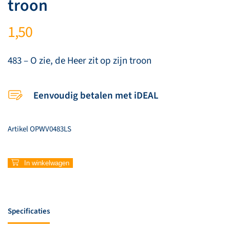
troon
1,50
483 – O zie, de Heer zit op zijn troon
Eenvoudig betalen met iDEAL
Artikel
OPWV0483LS
483
In winkelwagen
–
O
zie,
de
Specificaties
Heer
zit