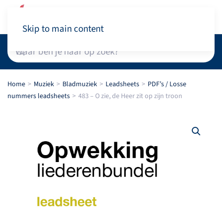
Winkelwagen
Skip to main content
Home
Muziek
Bladmuziek
Leadsheets
PDF’s / Losse
nummers leadsheets
483 – O zie, de Heer zit op zijn troon