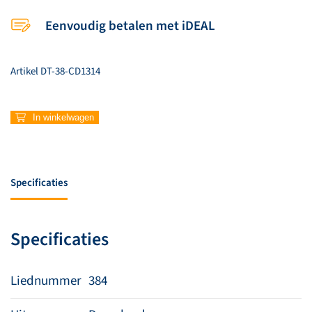
Eenvoudig betalen met iDEAL
Artikel
DT-38-CD1314
384
In winkelwagen
–
De
dag
door
Specificaties
uwe
gunst
ontvangen
Specificaties
aantal
Liednummer
384