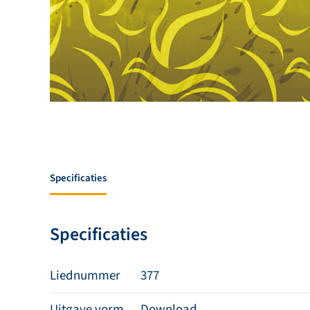
Specificaties
Specificaties
Liednummer
377
Uitgave vorm
Download