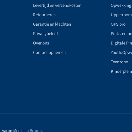
Levertijd en verzendkosten
Opwekking
Retourneren
Upperroom
Garantie en klachten
OPS pro
Privacybeleid
Pinkstercon
Over ons
Digitale Pi
Contact opnemen
Youth.Opw
Teenzone
Kinderplei
r
Aaron Media
en Broom
.