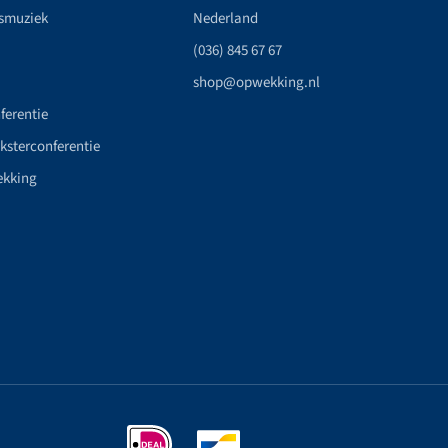
smuziek
Nederland
(036) 845 67 67
shop@opwekking.nl
ferentie
nksterconferentie
ekking
n