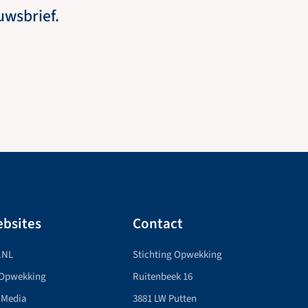
euwsbrief.
bsites
Contact
.NL
Stichting Opwekking
 Opwekking
Ruitenbeek 16
 Media
3881 LW Putten