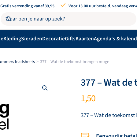
Gratis verzending vanaf 39,95
Voor 13.00 uur besteld, vandaag ver
se
Kleding
Sieraden
Decoratie
Gifts
Kaarten
Agenda's & kalend
nummers leadsheets
377 – Wat de toekomst brengen moge
377 – Wat de
1,50
377 – Wat de toekomst
Eenvoudig beta