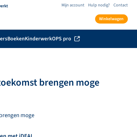
Mijn account
Hulp nodig?
Contact
werkt
Winkelwagen
ers
Boeken
Kinderwerk
OPS pro
 toekomst brengen moge
 brengen moge
len met iDEAL