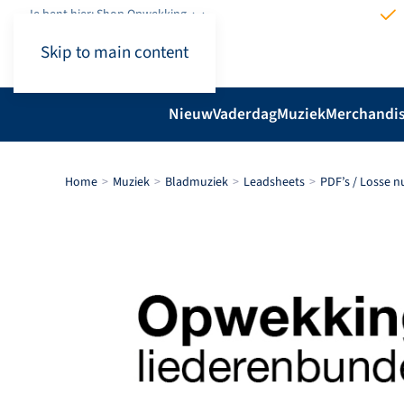
Je bent hier: Shop.Opwekking
Skip to main content
Nieuw
Vaderdag
Muziek
Merchandi
Home
Muziek
Bladmuziek
Leadsheets
PDF’s / Losse 