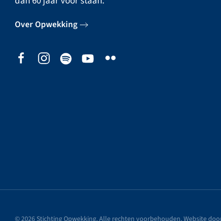
dan 60 jaar voor staan.
Over Opwekking
©
2026
Stichting Opwekking. Alle rechten voorbehouden. Website doo