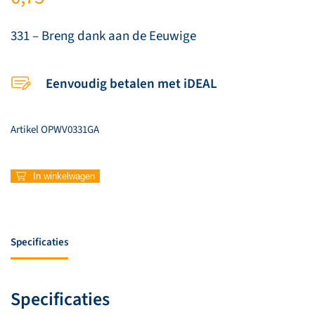
331 – Breng dank aan de Eeuwige
Eenvoudig betalen met iDEAL
Artikel
OPWV0331GA
331
In winkelwagen
–
Breng
dank
aan
Specificaties
de
Eeuwige
aantal
Specificaties