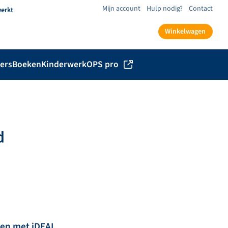
Mijn account
Hulp nodig?
Contact
werkt
Winkelwagen
ers
Boeken
Kinderwerk
OPS pro
d
len met iDEAL