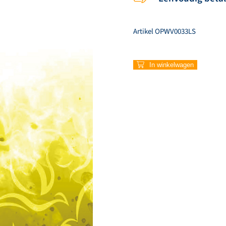
Artikel
OPWV0033LS
33
In winkelwagen
–
Prijst
God
aantal