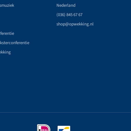
smuziek
Nederland
(036) 845 67 67
shop@opwekking.nl
ferentie
nksterconferentie
ekking
n