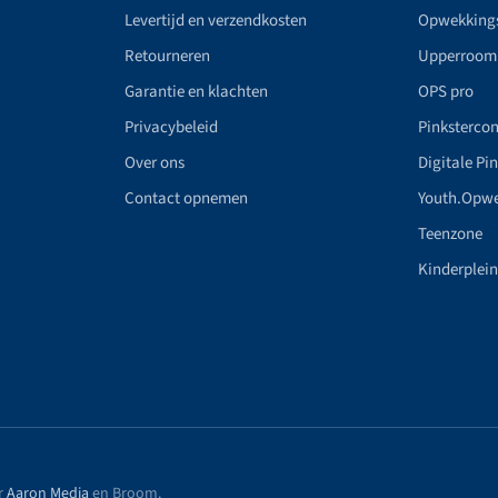
Levertijd en verzendkosten
Opwekking
Retourneren
Upperroom
Garantie en klachten
OPS pro
Privacybeleid
Pinkstercon
Over ons
Digitale Pi
Contact opnemen
Youth.Opw
Teenzone
Kinderplei
r
Aaron Media
en Broom
.