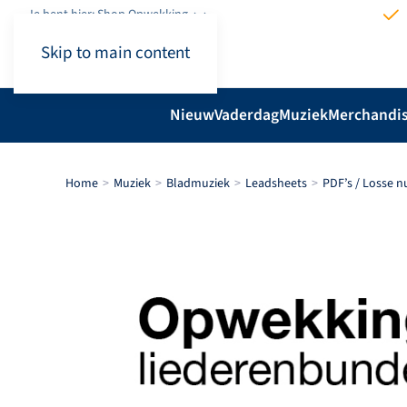
Je bent hier: Shop.Opwekking
Skip to main content
Nieuw
Vaderdag
Muziek
Merchandi
Home
Muziek
Bladmuziek
Leadsheets
PDF’s / Losse 