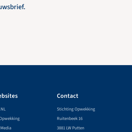
euwsbrief.
bsites
Contact
.NL
Stichting Opwekking
 Opwekking
Ruitenbeek 16
 Media
3881 LW Putten