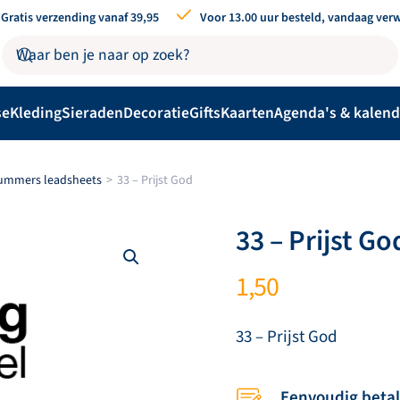
Gratis verzending vanaf 39,95
Voor 13.00 uur besteld, vandaag ver
se
Kleding
Sieraden
Decoratie
Gifts
Kaarten
Agenda's & kalend
nummers leadsheets
33 – Prijst God
33 – Prijst Go
1,50
33 – Prijst God
Eenvoudig beta