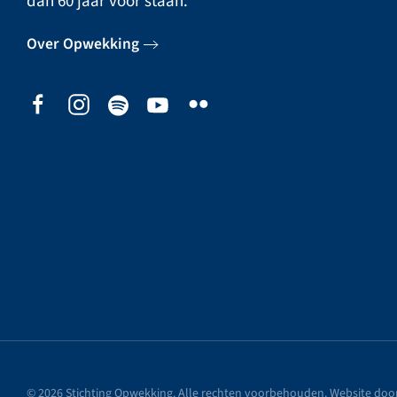
dan 60 jaar voor staan.
Over Opwekking
©
2026
Stichting Opwekking. Alle rechten voorbehouden. Website doo