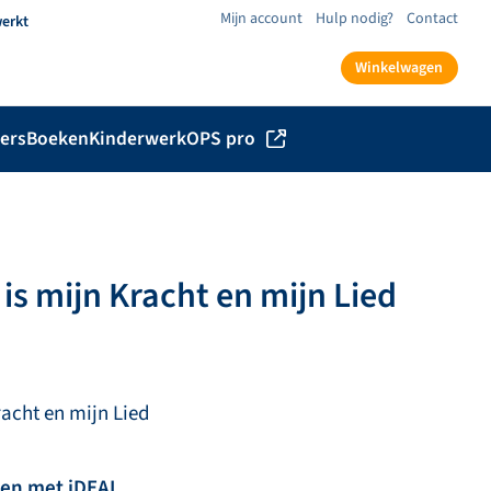
Mijn account
Hulp nodig?
Contact
werkt
Winkelwagen
ers
Boeken
Kinderwerk
OPS pro
 is mijn Kracht en mijn Lied
racht en mijn Lied
len met iDEAL