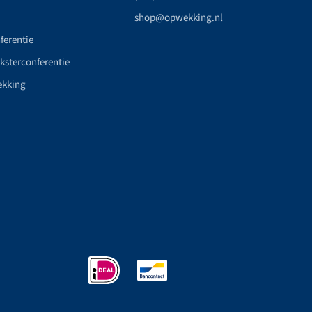
shop@opwekking.nl
ferentie
nksterconferentie
ekking
n