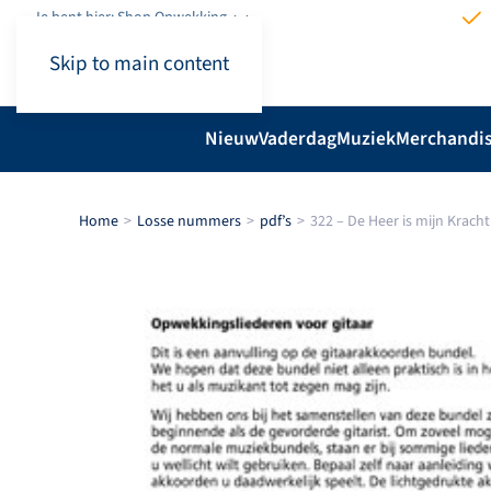
Je bent hier: Shop.Opwekking
Skip to main content
Nieuw
Vaderdag
Muziek
Merchandi
Home
Losse nummers
pdf’s
322 – De Heer is mijn Kracht