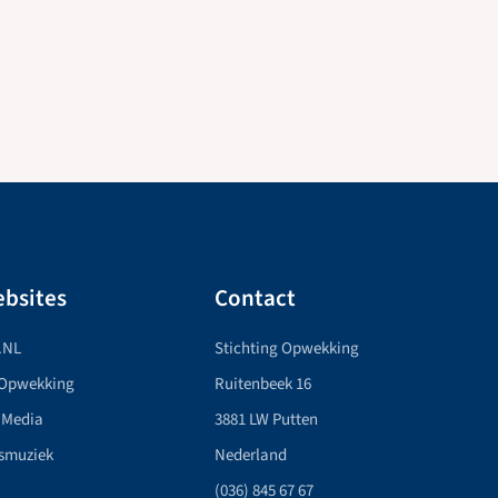
bsites
Contact
.NL
Stichting Opwekking
 Opwekking
Ruitenbeek 16
 Media
3881 LW Putten
smuziek
Nederland
(036) 845 67 67