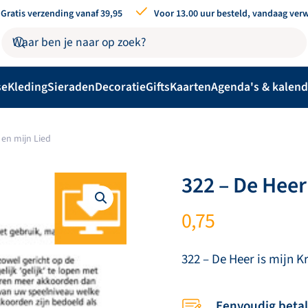
Gratis verzending vanaf 39,95
Voor 13.00 uur besteld, vandaag ver
se
Kleding
Sieraden
Decoratie
Gifts
Kaarten
Agenda's & kalend
 en mijn Lied
322 – De Heer
0,75
322 – De Heer is mijn K
Eenvoudig beta