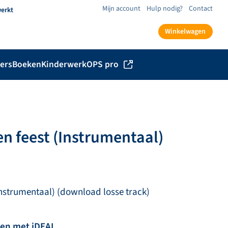
Mijn account
Hulp nodig?
Contact
werkt
Winkelwagen
ers
Boeken
Kinderwerk
OPS pro
ren feest (Instrumentaal)
(Instrumentaal) (download losse track)
len met iDEAL