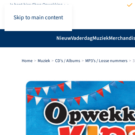
Je bent hier: Shop.Opwekking
Skip to main content
Nieuw
Vaderdag
Muziek
Merchandi
Home
Muziek
CD’s / Albums
MP3’s / Losse nummers
3