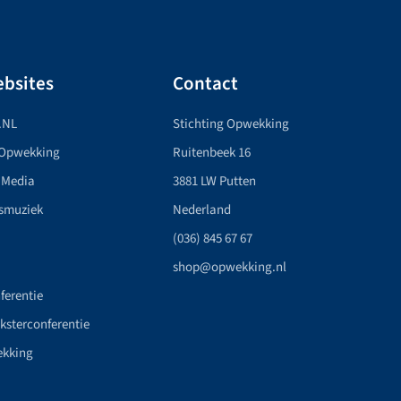
bsites
Contact
.NL
Stichting Opwekking
 Opwekking
Ruitenbeek 16
 Media
3881 LW Putten
smuziek
Nederland
(036) 845 67 67
shop@opwekking.nl
ferentie
nksterconferentie
ekking