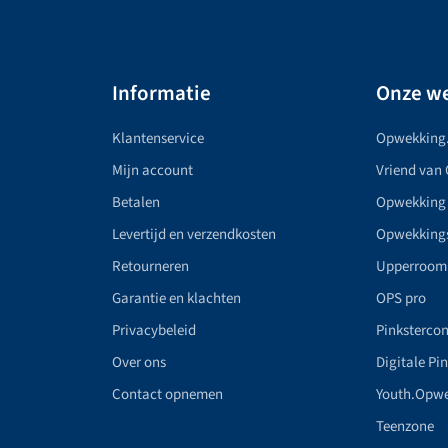
Informatie
Onze we
Klantenservice
Opwekking
Mijn account
Vriend van
Betalen
Opwekking
Levertijd en verzendkosten
Opwekking
Retourneren
Upperroom
Garantie en klachten
OPS pro
Privacybeleid
Pinkstercon
Over ons
Digitale Pi
Contact opnemen
Youth.Opw
Teenzone