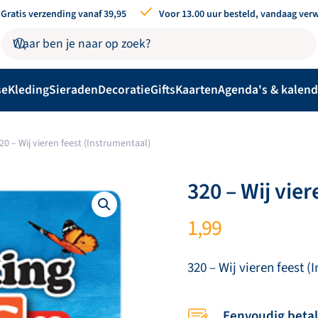
Gratis verzending vanaf 39,95
Voor 13.00 uur besteld, vandaag ver
se
Kleding
Sieraden
Decoratie
Gifts
Kaarten
Agenda's & kalend
20 – Wij vieren feest (Instrumentaal)
320 – Wij vie
1,99
320 – Wij vieren feest 
Eenvoudig beta