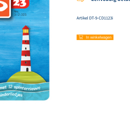
Artikel
DT-9-CD1123i
320
In winkelwagen
–
Wij
vieren
feest
(Instrumentaal)
aantal